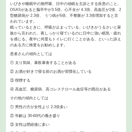
いびきや睡眠中の無呼吸、日中の傾眠を主訴とする疾患のこと。
OSASがあると脳卒中が3.5倍、心不全が 4.3倍、高血圧が2倍、2
型糖尿病が 2.3倍、 うつ病が5倍、不整脈が 3.3倍増加すると言
われています。
眠っているときに、呼吸が止まっている、いびきがうるさいと家
族から言われた、夜しっかり寝ているのに日中に強い眠気・疲れ
を感じる。夜中に何度もトイレに行くことがある、といった訴え
のある方に検査をお勧めします。
患者さんの傾向としては
① 太り気味、暴飲暴食することがある
② お酒が好きで寝る前のお酒が習慣化している
③ 喫煙する
④ 高血圧、糖尿病、高コレステロール血症等の既往がある
その他の傾向としては
① 男性の方が女性より 2-3倍多い
② 年齢は 30-60代の働き盛り
③ 女性は閉経後に多い