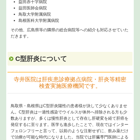
益田赤十字病院
益田医師会病院
鳥取大学附属病院
島根医科大学附属病院
その他、広島県等の隣県の総合病院等への紹介も対応させていた
だきます。
C型肝炎について
寺井医院は肝疾患診療拠点病院・肝炎等精密
検査実施医療機関です。
鳥取県・島根県はC型肝炎陽性の患者様が決して少なくありませ
ん。C型肝炎は一過性感染でウイルスが体外へ排除される方も少
数ありますが、多くは慢性肝炎として存在し肝硬変を経て肝癌を
発症するに至ります。医学も進歩したことで、現在ではインター
フェロンフリーと言って、以前のような注射せずに、飲み薬だけ
で治療が可能な時代になりました。当院では肝臓専門医師による