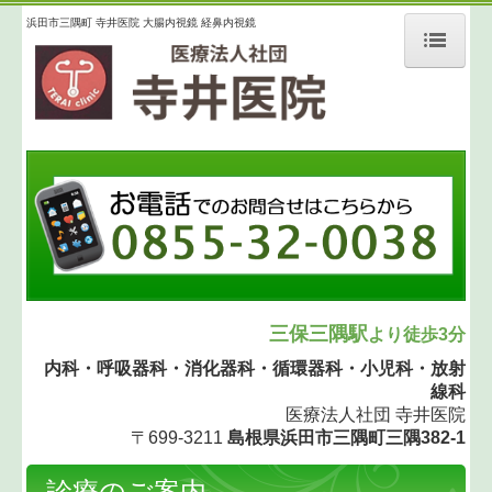
浜田市三隅町 寺井医院 大腸内視鏡 経鼻内視鏡
ホーム
医師の紹介
診療のご案内
経鼻弱毒生インフルエンザワクチンについて
ID NOWとは
三保三隅駅
より徒歩3分
内科・呼吸器科・消化器科・循環器科・小児科・放射
nodocaとは
線科
医療法人社団 寺井医院
施設・設備のご案内
〒699-3211
島根県浜田市三隅町三隅382-1
交通案内
診療のご案内