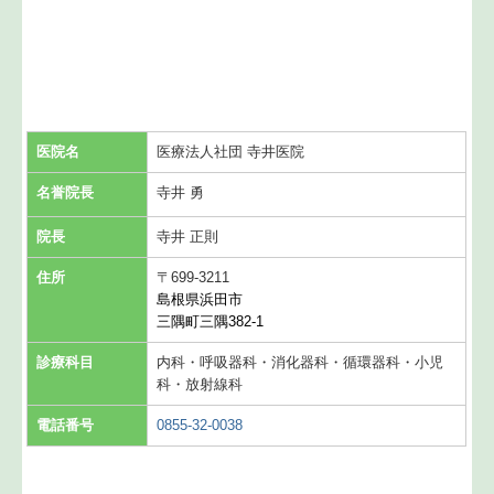
医院名
医療法人社団 寺井医院
名誉院長
寺井 勇
院長
寺井 正則
住所
〒699-3211
島根県浜田市
三隅町三隅382-1
診療科目
内科・呼吸器科・消化器科・循環器科・小児
科・放射線科
電話番号
0855-32-0038