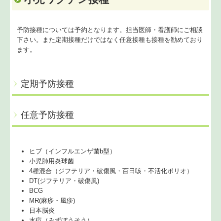
予防接種については予約となります。担当医師・看護師にご相談
下さい。また定期接種だけではなく任意接種も接種を勧めており
ます。
定期予防接種
任意予防接種
ヒブ（インフルエンザ菌b型）
小児肺用炎球菌
4種混合（ジフテリア・破傷風・百日咳・不活化ポリオ）
DT(ジフテリア・破傷風)
BCG
MR(麻疹・風疹)
日本脳炎
水痘（みずぼうそう）