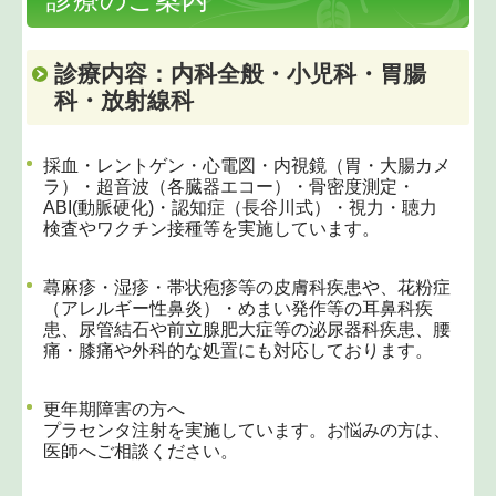
心の里 はるにれ
診療内容：内科全般・小児科・胃腸
科・放射線科
訪問看護 心の里はるにれ
オンライン診療
採血・レントゲン・心電図・内視鏡（胃・大腸カメ
ラ）・超音波（各臓器エコー）・骨密度測定・
施設基準
ABI(動脈硬化)・認知症（長谷川式）・視力・聴力
検査やワクチン接種等を実施しています。
蕁麻疹・湿疹・帯状疱疹等の皮膚科疾患や、花粉症
（アレルギー性鼻炎）・めまい発作等の耳鼻科疾
患、尿管結石や前立腺肥大症等の泌尿器科疾患、腰
痛・膝痛や外科的な処置にも対応しております。
更年期障害の方へ
プラセンタ注射を実施しています。お悩みの方は、
医師へご相談ください。